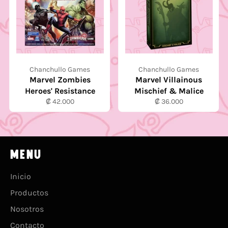
Chanchullo Games
Chanchullo Games
Marvel Zombies
Marvel Villainous
Heroes' Resistance
Mischief & Malice
Precio
Precio
₡ 42.000
₡ 36.000
habitual
habitual
MENU
Inicio
Productos
Nosotros
Contacto