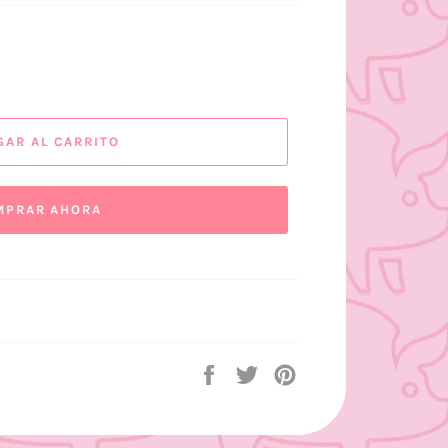
GAR AL CARRITO
MPRAR AHORA
Compartir
Tuitear
Pinear
en
en
en
Facebook
Twitter
Pinterest