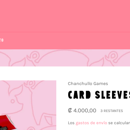
TO
Chanchullo Games
CARD SLEEV
Precio
₡ 4.000,00
3 RESTANTES
habitual
Los
gastos de envío
se calculan