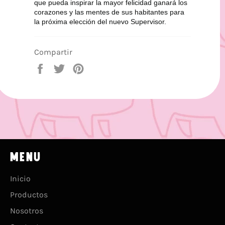
que pueda inspirar la mayor felicidad ganará los 
corazones y las mentes de sus habitantes para 
la próxima elección del nuevo Supervisor.
Compartir
Compartir
Tuitear
Pinear
en
en
en
Facebook
Twitter
Pinterest
MENU
Inicio
Productos
Nosotros