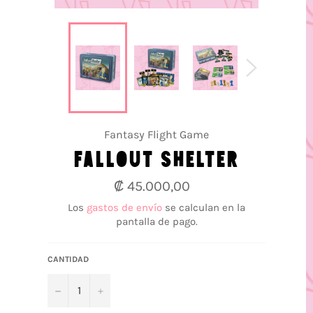
Fantasy Flight Game
FALLOUT SHELTER
Precio
₡ 45.000,00
habitual
Los
gastos de envío
se calculan en la
pantalla de pago.
CANTIDAD
−
+