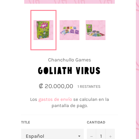
Chanchullo Games
GOLIATH VIRUS
Precio
₡ 20.000,00
1 RESTANTES
habitual
Los
gastos de envío
se calculan en la
pantalla de pago.
TITLE
CANTIDAD
−
+