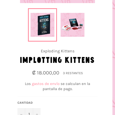
Exploding Kittens
IMPLOTTING KITTENS
Precio
₡ 18.000,00
3 RESTANTES
habitual
Los
gastos de envío
se calculan en la
pantalla de pago.
CANTIDAD
−
+