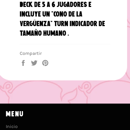
Deck de 5 a 6 jugadores e
incluye un "cono de la
vergüenza" Turn indicador de
tamaño humano .
Compartir
Compartir
Tuitear
Pinear
en
en
en
Facebook
Twitter
Pinterest
MENU
Inicio