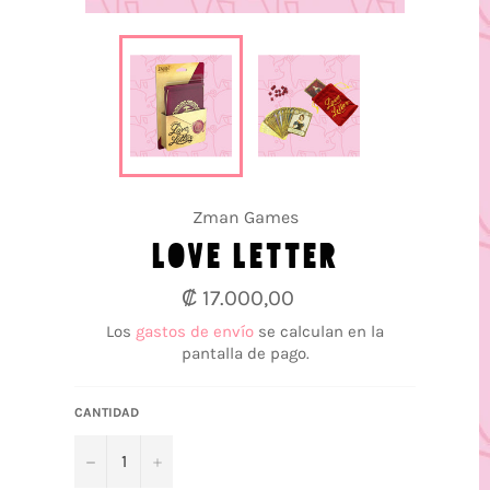
Zman Games
LOVE LETTER
Precio
₡ 17.000,00
habitual
Los
gastos de envío
se calculan en la
pantalla de pago.
CANTIDAD
−
+