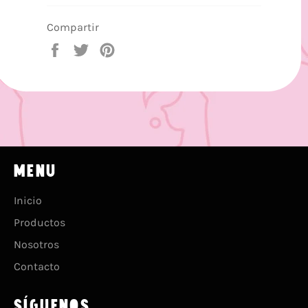
Compartir
Compartir
Tuitear
Pinear
en
en
en
Facebook
Twitter
Pinterest
MENU
Inicio
Productos
Nosotros
Contacto
SÍGUENOS