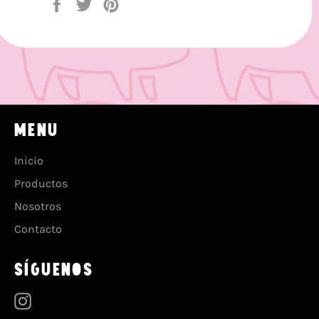
Compartir
Tuitear
Pinear
en
en
en
Facebook
Twitter
Pinterest
MENU
Inicio
Productos
Nosotros
Contacto
SÍGUENOS
Instagram