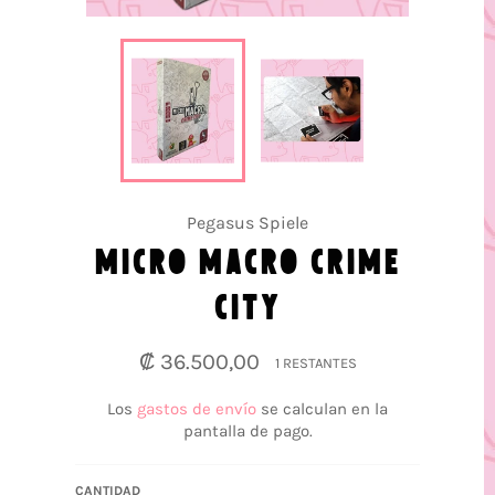
Pegasus Spiele
MICRO MACRO CRIME
CITY
Precio
₡ 36.500,00
1 RESTANTES
habitual
Los
gastos de envío
se calculan en la
pantalla de pago.
CANTIDAD