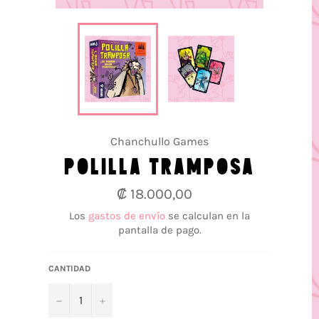
Chanchullo Games
POLILLA TRAMPOSA
Precio
₡ 18.000,00
habitual
Los
gastos de envío
se calculan en la
pantalla de pago.
CANTIDAD
−
+