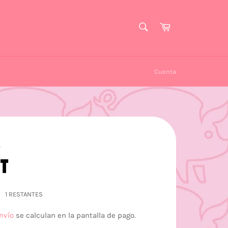
BUSCAR
Carrito
Buscar
Cuenta
e
IT
1 RESTANTES
nvío
se calculan en la pantalla de pago.