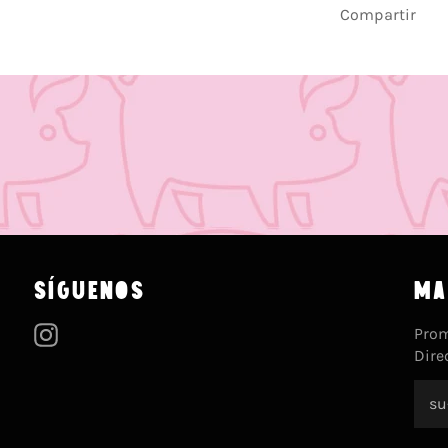
Compartir
SÍGUENOS
MA
Instagram
Prom
Dire