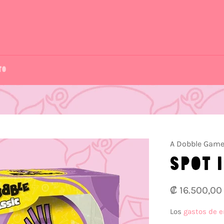
TO
A Dobble Gam
SPOT 
Precio
₡ 16.500,00
habitual
Los
gastos de e