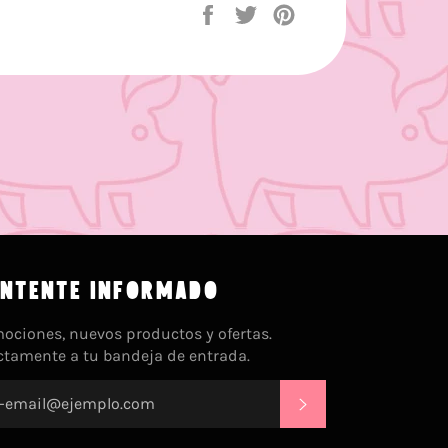
Compartir
Tuitear
Pinear
en
en
en
Facebook
Twitter
Pinterest
NTENTE INFORMADO
ociones, nuevos productos y ofertas.
ctamente a tu bandeja de entrada.
SUSCRIBIRSE