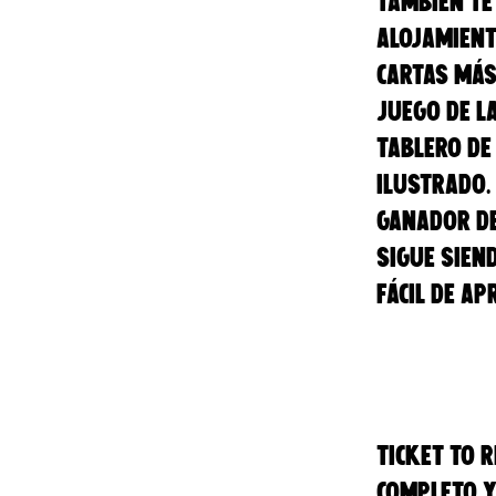
También te
alojamient
cartas más
juego de l
tablero de
ilustrado. 
ganador de
sigue sien
fácil de a
Ticket to 
completo y