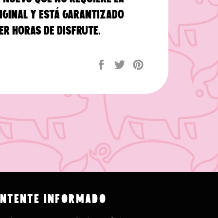
iginal y está garantizado
er horas de disfrute.
Compartir
Tuitear
Pinear
en
en
en
Facebook
Twitter
Pinterest
NTENTE INFORMADO