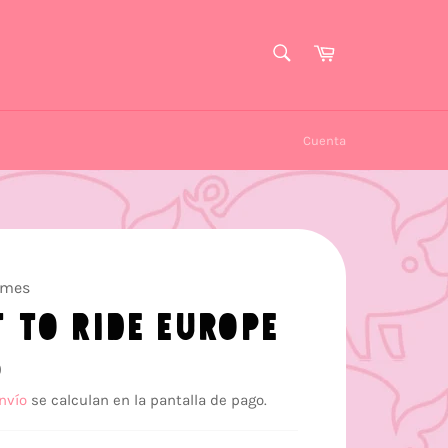
BUSCAR
Carrito
Buscar
Cuenta
ames
T TO RIDE EUROPE
0
nvío
se calculan en la pantalla de pago.