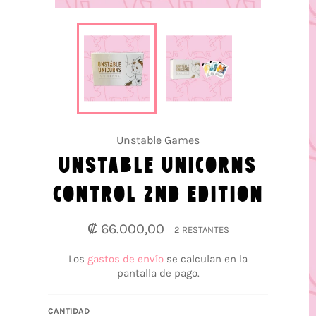
Unstable Games
UNSTABLE UNICORNS
CONTROL 2ND EDITION
Precio
₡ 66.000,00
2 RESTANTES
habitual
Los
gastos de envío
se calculan en la
pantalla de pago.
CANTIDAD