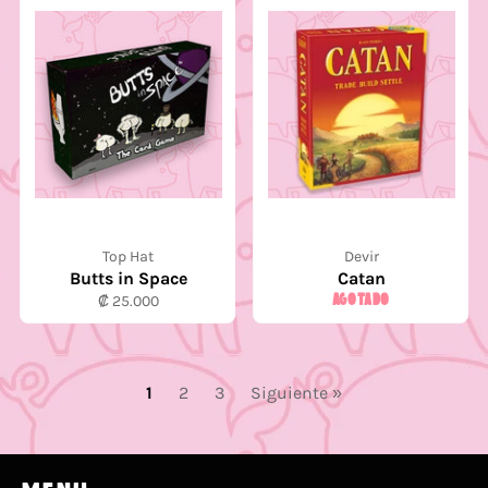
Top Hat
Devir
Butts in Space
Catan
Precio
AGOTADO
₡ 25.000
habitual
1
2
3
Siguiente »