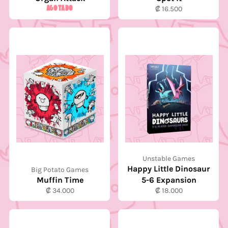
AGOTADO
Precio
₡ 16.500
habitual
Unstable Games
Happy Little Dinosaur
Big Potato Games
Muffin Time
5-6 Expansion
Precio
Precio
₡ 34.000
₡ 18.000
habitual
habitual