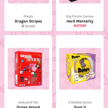
Playte
Big Potato Games
Dragon Stripes
Herd Mentality
Precio
AGOTADO
₡ 20.000
habitual
Awkward Yeti
A Dobble Game
Organ Attack
Spot it