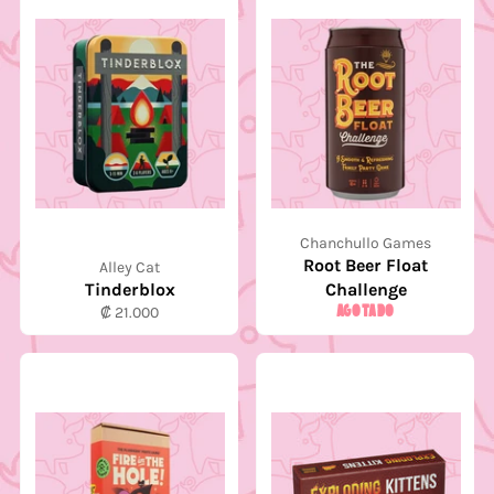
Chanchullo Games
Root Beer Float
Alley Cat
Tinderblox
Challenge
Precio
AGOTADO
₡ 21.000
habitual