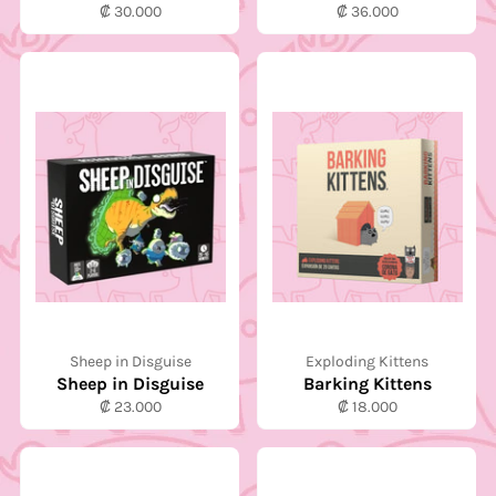
Precio
Precio
₡ 30.000
₡ 36.000
habitual
habitual
Sheep in Disguise
Exploding Kittens
Sheep in Disguise
Barking Kittens
Precio
Precio
₡ 23.000
₡ 18.000
habitual
habitual