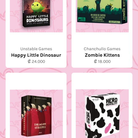
Unstable Games
Chanchullo Games
Happy Little Dinosaur
Zombie Kittens
Precio
Precio
₡ 24.000
₡ 18.000
habitual
habitual