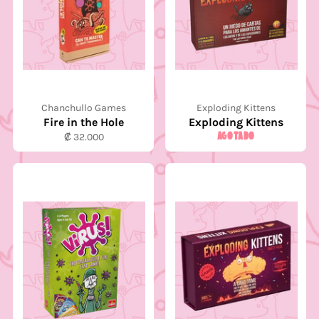
Chanchullo Games
Exploding Kittens
Fire in the Hole
Exploding Kittens
Precio
AGOTADO
₡ 32.000
habitual